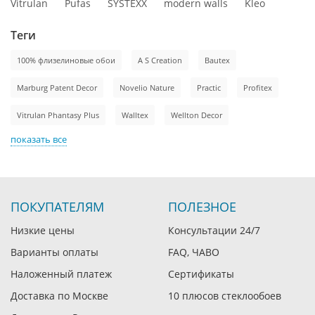
Vitrulan
Pufas
SYSTEXX
modern walls
Kleo
Теги
100% флизелиновые обои
A S Creation
Bautex
Marburg Patent Decor
Novelio Nature
Practic
Profitex
Vitrulan Phantasy Plus
Walltex
Wellton Decor
показать все
ПОКУПАТЕЛЯМ
ПОЛЕЗНОЕ
Низкие цены
Консультации 24/7
Варианты оплаты
FAQ, ЧАВО
Наложенный платеж
Сертификаты
Доставка по Москве
10 плюсов стеклообоев