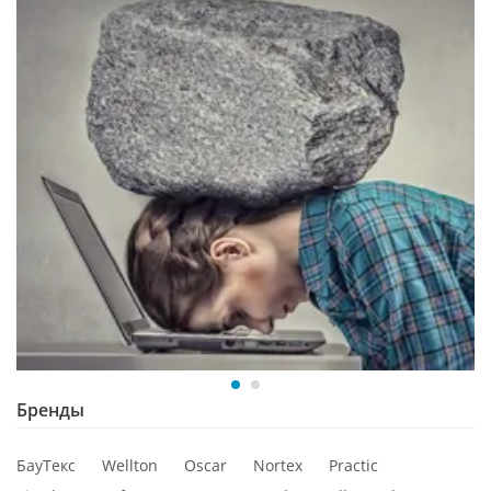
Бренды
БауТекс
Wellton
Oscar
Nortex
Practic