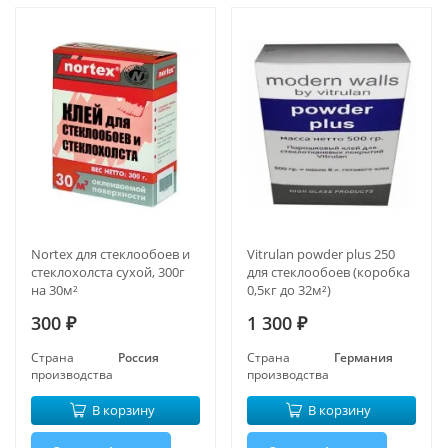
Nortex для стеклообоев и
Vitrulan powder plus 250
стеклохолста сухой, 300г
для стеклообоев (коробка
на 30м²
0,5кг до 32м²)
300
1 300
₽
₽
Страна
Россия
Страна
Германия
производства
производства
В корзину
В корзину