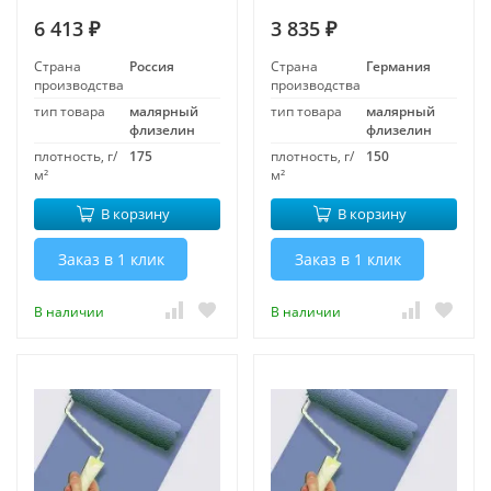
6 413
3 835
₽
₽
Страна
Россия
Страна
Германия
производства
производства
тип товара
малярный
тип товара
малярный
флизелин
флизелин
плотность, г/
175
плотность, г/
150
м²
м²
В корзину
В корзину
Заказ в 1 клик
Заказ в 1 клик
В наличии
В наличии