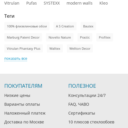
Vitrulan
Pufas
SYSTEXX
modern walls
Kleo
Теги
100% флизелиновые обои
A S Creation
Bautex
Marburg Patent Decor
Novelio Nature
Practic
Profitex
Vitrulan Phantasy Plus
Walltex
Wellton Decor
показать все
ПОКУПАТЕЛЯМ
ПОЛЕЗНОЕ
Низкие цены
Консультации 24/7
Варианты оплаты
FAQ, ЧАВО
Наложенный платеж
Сертификаты
Доставка по Москве
10 плюсов стеклообоев