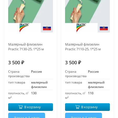
Малярный флизелин
Малярный флизелин
Practic 7130-25, 1*25 м
Practic 7110-25, 1*25 м
3 500
3 500
₽
₽
Страна
Россия
Страна
Россия
производства
производства
тип товара
малярный
тип товара
малярный
флизелин
флизелин
плотность, г/
130
плотность, г/
110
м²
м²
В корзину
В корзину
Заказ в 1 клик
Заказ в 1 клик