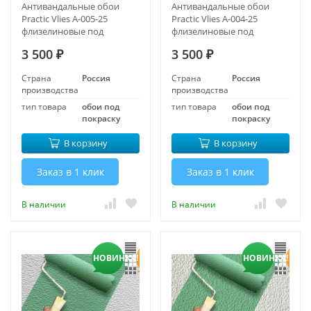
Антивандальные обои
Антивандальные обои
Practic Vlies А-005-25
Practic Vlies А-004-25
флизелиновые под
флизелиновые под
покраску 1,06*25 м
покраску 1,06*25 м
3 500
3 500
₽
₽
Страна
Россия
Страна
Россия
производства
производства
тип товара
обои под
тип товара
обои под
покраску
покраску
В корзину
В корзину
Заказ в 1 клик
Заказ в 1 клик
В наличии
В наличии
НОВИНКА!
НОВИНКА!