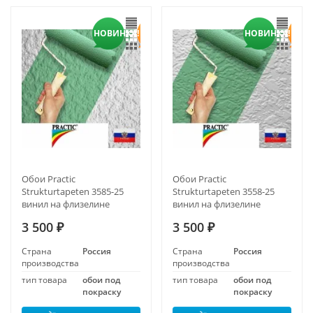
НОВИНКА!
НОВИНКА!
Обои Practic
Обои Practic
Strukturtapeten 3585-25
Strukturtapeten 3558-25
винил на флизелине
винил на флизелине
1,06*25 м
1,06*25 м
3 500
3 500
₽
₽
Страна
Россия
Страна
Россия
производства
производства
тип товара
обои под
тип товара
обои под
покраску
покраску