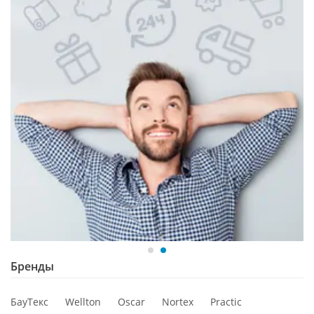
Бренды
БауТекс
Wellton
Oscar
Nortex
Practic