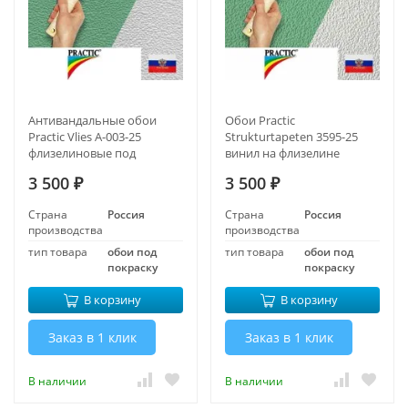
Антивандальные обои
Обои Practic
Practic Vlies А-003-25
Strukturtapeten 3595-25
флизелиновые под
винил на флизелине
покраску 1,06*25 м
1,06*25 м
3 500
3 500
₽
₽
Страна
Россия
Страна
Россия
производства
производства
тип товара
обои под
тип товара
обои под
покраску
покраску
В корзину
В корзину
Заказ в 1 клик
Заказ в 1 клик
В наличии
В наличии