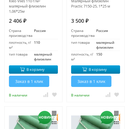
Kleo Vlies 110 г/м²
Малярный флизелин
малярный флизелин
Practic 7150-25, 1*25 м
1,06*25м
2 406
3 500
₽
₽
Страна
Россия
Страна
Россия
производства
производства
плотность, г/
110
тип товара
малярный
м²
флизелин
тип товара
малярный
плотность, г/
150
флизелин
м²
В корзину
В корзину
Заказ в 1 клик
Заказ в 1 клик
В наличии
В наличии
НОВИНКА!
НОВИНКА!