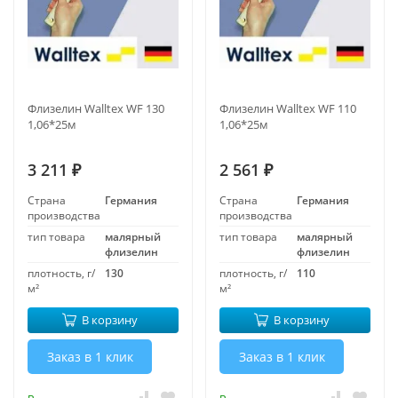
Флизелин Walltex WF 130
Флизелин Walltex WF 110
1,06*25м
1,06*25м
3 211
2 561
₽
₽
Страна
Германия
Страна
Германия
производства
производства
тип товара
малярный
тип товара
малярный
флизелин
флизелин
плотность, г/
130
плотность, г/
110
м²
м²
В корзину
В корзину
Заказ в 1 клик
Заказ в 1 клик