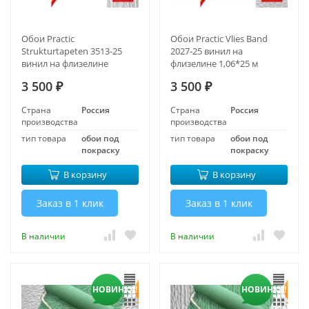
Обои Practic
Обои Practic Vlies Band
Strukturtapeten 3513-25
2027-25 винил на
винил на флизелине
флизелине 1,06*25 м
1,06*25 м
3 500
3 500
₽
₽
Страна
Россия
Страна
Россия
производства
производства
тип товара
обои под
тип товара
обои под
покраску
покраску
В корзину
В корзину
Заказ в 1 клик
Заказ в 1 клик
В наличии
В наличии
НОВИНКА!
НОВИНКА!