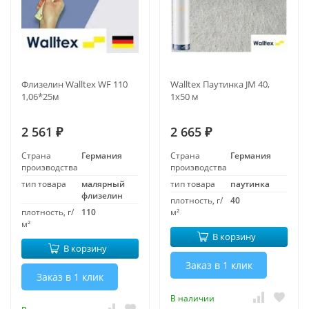
Флизелин Walltex WF 110
Walltex Паутинка JM 40,
1,06*25м
1х50 м
2 561
2 665
₽
₽
Страна
Германия
Страна
Германия
производства
производства
тип товара
малярный
тип товара
паутинка
флизелин
плотность, г/
40
плотность, г/
110
м²
м²
В корзину
В корзину
Заказ в 1 клик
Заказ в 1 клик
В наличии