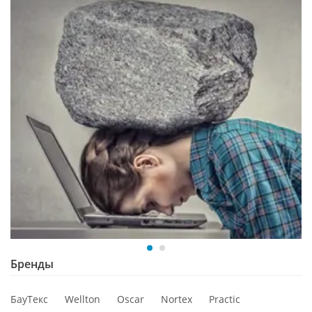
Бренды
БауТекс
Wellton
Oscar
Nortex
Practic