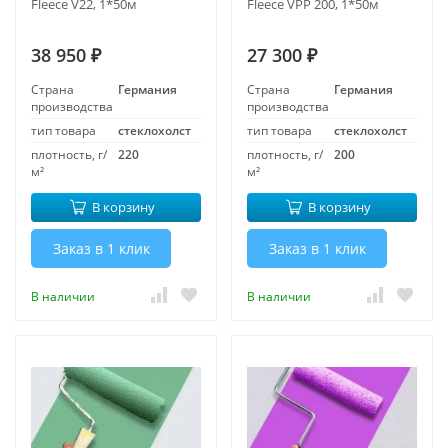
Fleece V22, 1*50м
Fleece VPP 200, 1*50м
38 950
27 300
₽
₽
Страна
Германия
Страна
Германия
производства
производства
тип товара
стеклохолст
тип товара
стеклохолст
плотность, г/
220
плотность, г/
200
м²
м²
В корзину
В корзину
Заказ в 1 клик
Заказ в 1 клик
В наличии
В наличии