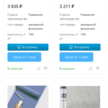
3 835
3 211
₽
₽
Страна
Германия
Страна
Германия
производства
производства
тип товара
малярный
тип товара
малярный
флизелин
флизелин
плотность, г/
150
плотность, г/
130
м²
м²
В корзину
В корзину
Заказ в 1 клик
Заказ в 1 клик
В наличии
В наличии