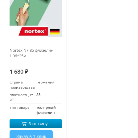
Nortex NF 85 флизелин
1,06*25м
1 680
₽
Страна
Германия
производства
плотность, г/
85
м²
тип товара
малярный
флизелин
В корзину
Заказ в 1 клик