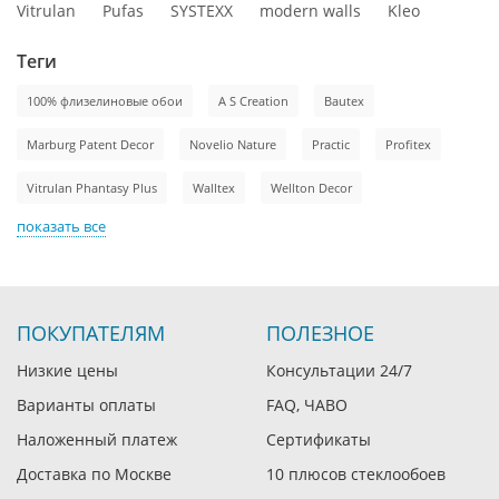
Vitrulan
Pufas
SYSTEXX
modern walls
Kleo
Теги
100% флизелиновые обои
A S Creation
Bautex
Marburg Patent Decor
Novelio Nature
Practic
Profitex
Vitrulan Phantasy Plus
Walltex
Wellton Decor
показать все
ПОКУПАТЕЛЯМ
ПОЛЕЗНОЕ
Низкие цены
Консультации 24/7
Варианты оплаты
FAQ, ЧАВО
Наложенный платеж
Сертификаты
Доставка по Москве
10 плюсов стеклообоев