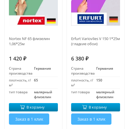
Nortex NF 65 флизелин
Erfurt Variovlies V 150 1*25м
1,06*25м
(гладкие обои)
1 420
6 380
₽
₽
Страна
Германия
Страна
Германия
производства
производства
плотность, г/
65
плотность, г/
150
м²
м²
тип товара
малярный
тип товара
малярный
флизелин
флизелин
В корзину
В корзину
Заказ в 1 клик
Заказ в 1 клик