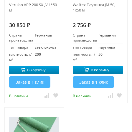
Vitrulan VPP 200 SX-JV 1*50
Walltex Паутинка JM 50,
м
1х50 м
30 850
2 756
₽
₽
Страна
Германия
Страна
Германия
производства
производства
тип товара
стеклохолст
тип товара
паутинка
плотность, г/
200
плотность, г/
50
м²
м²
В корзину
В корзину
Заказ в 1 клик
Заказ в 1 клик
В наличии
В наличии