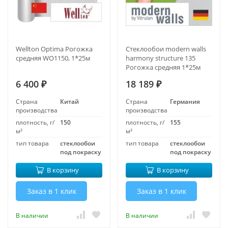
Wellton Optima Рогожка
Стеклообои modern walls
средняя WO1150, 1*25м
harmony structure 135
Рогожка средняя 1*25м
6 400
18 189
₽
₽
Страна
Китай
Страна
Германия
производства
производства
плотность, г/
150
плотность, г/
155
м²
м²
тип товара
стеклообои
тип товара
стеклообои
под покраску
под покраску
В корзину
В корзину
Заказ в 1 клик
Заказ в 1 клик
В наличии
В наличии