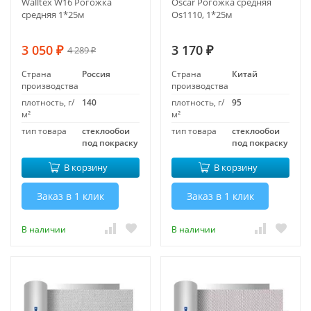
Walltex W16 Рогожка
Oscar Рогожка средняя
средняя 1*25м
Os1110, 1*25м
3 050
3 170
4 289
₽
₽
₽
Страна
Россия
Страна
Китай
производства
производства
плотность, г/
140
плотность, г/
95
м²
м²
тип товара
стеклообои
тип товара
стеклообои
под покраску
под покраску
В корзину
В корзину
Заказ в 1 клик
Заказ в 1 клик
В наличии
В наличии