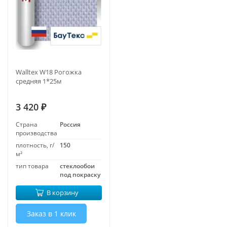
Walltex W18 Рогожка
средняя 1*25м
3 420
₽
Страна
Россия
производства
плотность, г/
150
м²
тип товара
стеклообои
под покраску
В корзину
Заказ в 1 клик