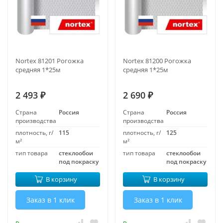
Nortex 81201 Рогожка
Nortex 81200 Рогожка
средняя 1*25м
средняя 1*25м
2 493
2 690
₽
₽
Страна
Россия
Страна
Россия
производства
производства
плотность, г/
115
плотность, г/
125
м²
м²
тип товара
стеклообои
тип товара
стеклообои
под покраску
под покраску
В корзину
В корзину
Заказ в 1 клик
Заказ в 1 клик