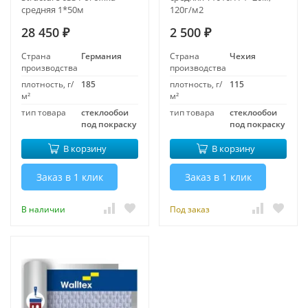
средняя 1*50м
120г/м2
28 450
2 500
₽
₽
Страна
Германия
Страна
Чехия
производства
производства
плотность, г/
185
плотность, г/
115
м²
м²
тип товара
стеклообои
тип товара
стеклообои
под покраску
под покраску
В корзину
В корзину
Заказ в 1 клик
Заказ в 1 клик
В наличии
Под заказ