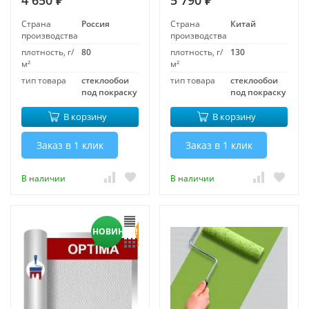
4 650
5 790
₽
₽
Страна
Россия
Страна
Китай
производства
производства
плотность, г/
80
плотность, г/
130
м²
м²
тип товара
стеклообои
тип товара
стеклообои
под покраску
под покраску
В корзину
В корзину
Заказ в 1 клик
Заказ в 1 клик
В наличии
В наличии
НОВИНКА!