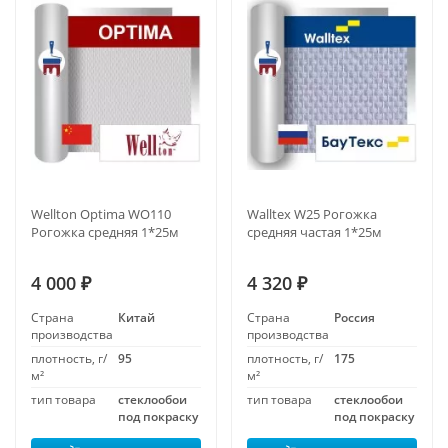
Wellton Optima WO110
Walltex W25 Рогожка
Рогожка средняя 1*25м
средняя частая 1*25м
4 000
4 320
₽
₽
Страна
Китай
Страна
Россия
производства
производства
плотность, г/
95
плотность, г/
175
м²
м²
тип товара
стеклообои
тип товара
стеклообои
под покраску
под покраску