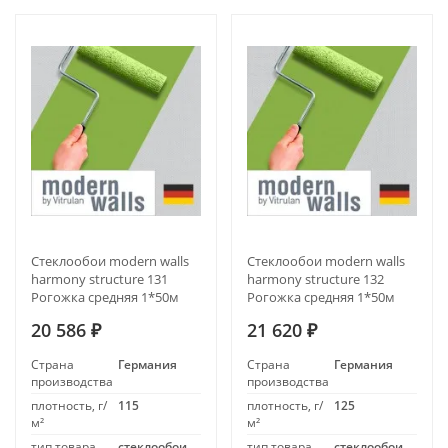
Стеклообои modern walls
Стеклообои modern walls
harmony structure 131
harmony structure 132
Рогожка средняя 1*50м
Рогожка средняя 1*50м
20 586
21 620
₽
₽
Страна
Германия
Страна
Германия
производства
производства
плотность, г/
115
плотность, г/
125
м²
м²
тип товара
стеклообои
тип товара
стеклообои