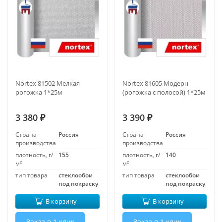
Nortex 81502 Мелкая
Nortex 81605 Модерн
рогожка 1*25м
(рогожка с полосой) 1*25м
3 380
3 390
₽
₽
Страна
Россия
Страна
Россия
производства
производства
плотность, г/
155
плотность, г/
140
м²
м²
тип товара
стеклообои
тип товара
стеклообои
под покраску
под покраску
В корзину
В корзину
Заказ в 1 клик
Заказ в 1 клик