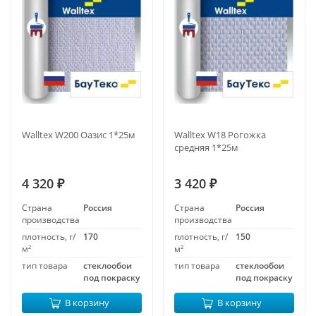
Walltex W200 Оазис 1*25м
Walltex W18 Рогожка
средняя 1*25м
4 320
3 420
₽
₽
Страна
Россия
Страна
Россия
производства
производства
плотность, г/
170
плотность, г/
150
м²
м²
тип товара
стеклообои
тип товара
стеклообои
под покраску
под покраску
В корзину
В корзину