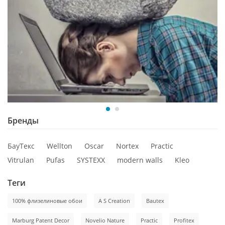
Бренды
БауТекс
Wellton
Oscar
Nortex
Practic
Vitrulan
Pufas
SYSTEXX
modern walls
Kleo
Теги
100% флизелиновые обои
A S Creation
Bautex
Marburg Patent Decor
Novelio Nature
Practic
Profitex