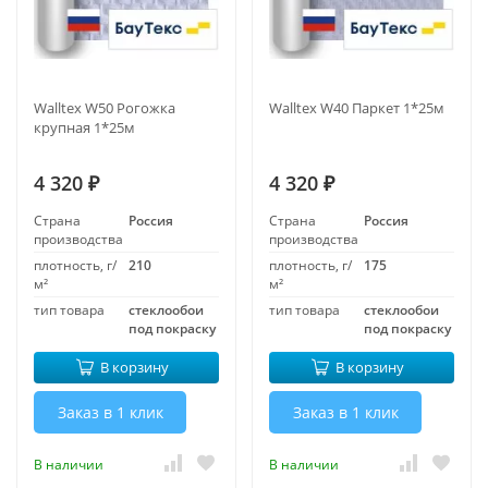
Walltex W50 Рогожка
Walltex W40 Паркет 1*25м
крупная 1*25м
4 320
4 320
₽
₽
Страна
Россия
Страна
Россия
производства
производства
плотность, г/
210
плотность, г/
175
м²
м²
тип товара
стеклообои
тип товара
стеклообои
под покраску
под покраску
В корзину
В корзину
Заказ в 1 клик
Заказ в 1 клик
В наличии
В наличии