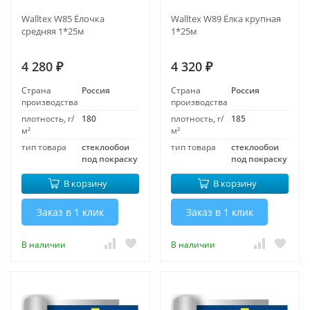
Walltex W85 Ёлочка
Walltex W89 Ёлка крупная
средняя 1*25м
1*25м
4 280
4 320
₽
₽
Страна
Россия
Страна
Россия
производства
производства
плотность, г/
180
плотность, г/
185
м²
м²
тип товара
стеклообои
тип товара
стеклообои
под покраску
под покраску
В корзину
В корзину
Заказ в 1 клик
Заказ в 1 клик
В наличии
В наличии