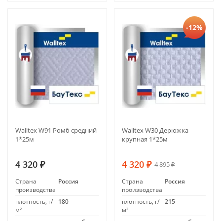
-12%
Walltex W91 Ромб средний
Walltex W30 Дерюжка
1*25м
крупная 1*25м
4 320
4 320
4 895
₽
₽
₽
Страна
Россия
Страна
Россия
производства
производства
плотность, г/
180
плотность, г/
215
м²
м²