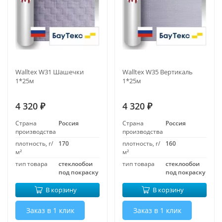
Walltex W31 Шашечки
Walltex W35 Вертикаль
1*25м
1*25м
4 320
4 320
₽
₽
Страна
Россия
Страна
Россия
производства
производства
плотность, г/
170
плотность, г/
160
м²
м²
тип товара
стеклообои
тип товара
стеклообои
под покраску
под покраску
В корзину
В корзину
Заказ в 1 клик
Заказ в 1 клик