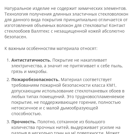
Натуральное изделие не содержит химических элементов.
Технология получения длинных эластичных стекловолокон
для данного вида покрытия принципиально отличается от
изготовления объемных волокон для стекловаты! Контакт
стеклообоев Валлтекс с незащищенной кожей абсолютно
безопасен.
К важным особенностям материала относят:
Антистатичность.
Покрытие не накапливает
электричества, а значит не притягивает к себе пыль,
грязь и микробы.
Пожаробезопасность.
Материал соответствует
требованиям пожарной безопасности класса КМ1,
допускающим использование стеклотканевых обоев в
любых типах помещений. Это трудновоспламеняемое
покрытие, не поддерживающее горение, полностью
нетоксичное и с малой дымообразующей
способностью.
Прочность.
Полотно, сотканное из большого
количества прочных нитей, выдерживает усилие на
разрыв в несколько тонн на м² поверхности. Может