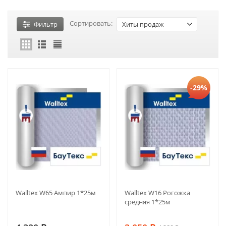
Сортировать:
Фильтр
Хиты продаж
-29%
Walltex W65 Ампир 1*25м
Walltex W16 Рогожка
средняя 1*25м