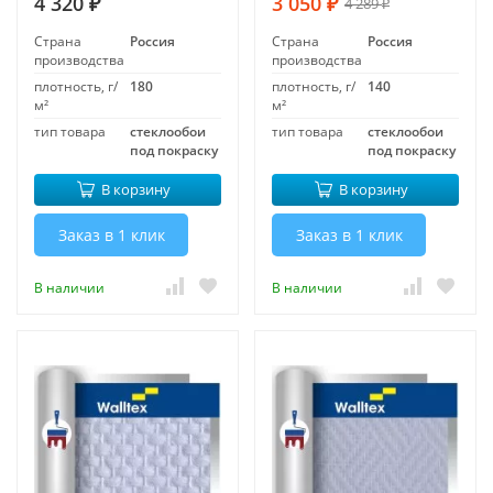
4 320
3 050
4 289
₽
₽
₽
Страна
Россия
Страна
Россия
производства
производства
плотность, г/
180
плотность, г/
140
м²
м²
тип товара
стеклообои
тип товара
стеклообои
под покраску
под покраску
В корзину
В корзину
Заказ в 1 клик
Заказ в 1 клик
В наличии
В наличии