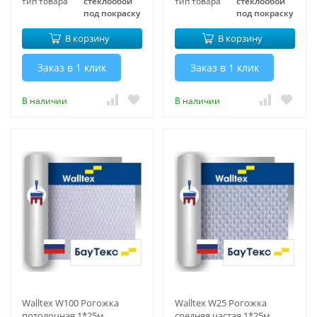
тип товара
стеклообои
тип товара
стеклообои
под покраску
под покраску
В корзину
В корзину
Заказ в 1 клик
Заказ в 1 клик
В наличии
В наличии
Walltex W100 Рогожка
Walltex W25 Рогожка
потолочная 1*25м
средняя частая 1*25м