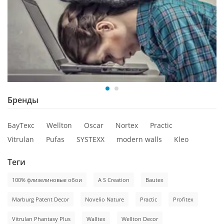
Бренды
БауТекс
Wellton
Oscar
Nortex
Practic
Vitrulan
Pufas
SYSTEXX
modern walls
Kleo
Теги
100% флизелиновые обои
A S Creation
Bautex
Marburg Patent Decor
Novelio Nature
Practic
Profitex
Vitrulan Phantasy Plus
Walltex
Wellton Decor