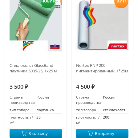
НОВИНКА!
ХИТ!
Стеклохолст GlassBand
Nortex RNP 200
паутинка 5035-25, 1х25 м
пигментированный, 1*25м
3 500
4 500
₽
₽
Страна
Россия
Страна
Россия
производства
производства
тип товара
паутинка
тип товара
стеклохолст
плотность, г/
35
плотность, г/
200
м²
м²
В корзину
В корзину