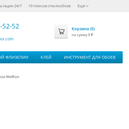
ьтации 24/7
10 плюсов стеклообоев
Ещё
-52-52
Корзина (
0
)
на сумму
0
₽
boi.com
ЫЙ ФЛИЗЕЛИН
КЛЕЙ
ИНСТРУМЕНТ ДЛЯ ОБОЕВ
ои Wellton