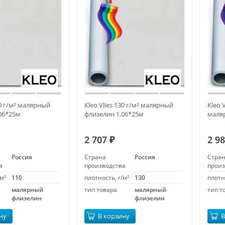
10 г/м² малярный
Kleo Vlies 130 г/м² малярный
Kleo 
06*25м
флизелин 1,06*25м
маля
2 707
2 9
₽
Россия
Страна
Россия
Стра
а
производства
произ
м²
110
плотность, г/м²
130
плотн
малярный
тип товара
малярный
тип т
флизелин
флизелин
ну
В корзину
В