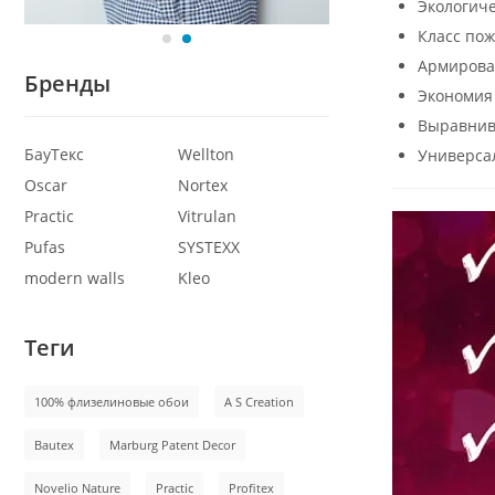
Экологиче
Класс по
Армирова
Бренды
Экономия
Выравнив
БауТекс
Wellton
Универса
Oscar
Nortex
Practic
Vitrulan
Pufas
SYSTEXX
modern walls
Kleo
Теги
100% флизелиновые обои
A S Creation
Bautex
Marburg Patent Decor
Novelio Nature
Practic
Profitex