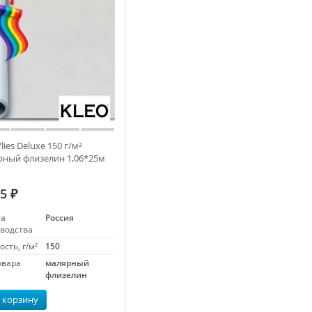
Vlies Deluxe 150 г/м²
рный флизелин 1,06*25м
85
₽
на
Россия
водства
ость, г/м²
150
овара
малярный
флизелин
 корзину