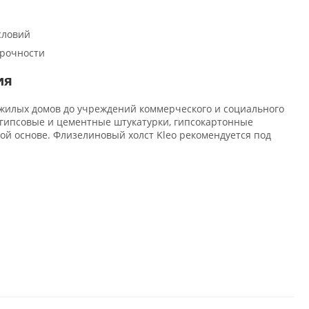
словий
прочности
ия
 жилых домов до учреждений коммерческого и социального
гипсовые и цементные штукатурки, гипсокартонные
й основе. Флизелиновый холст Kleo рекомендуется под