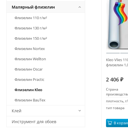
Малярный флизелин
Флизелин 110 г/м²
Флизелин 130 г/м²
Флизелин 150 г/м²
Флизелин Nortex
Флизелин Wellton
Kleo Vlies 1
флизелин 1,
Флизелин Oscar
2 406
Флизелин Practic
₽
Страна
Флизелин Kleo
производств
Флизелин BauTex
плотность, г/
тип товара
Клей
Инструмент для обоев
В корзи