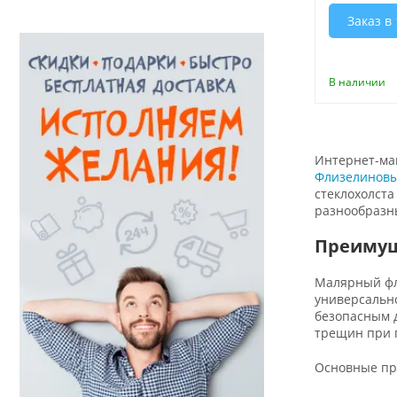
Заказ в 
В наличии
Интернет-маг
Флизелиновы
стеклохолста
разнообразны
Преимущ
Малярный фл
универсально
безопасным 
трещин при п
Основные пр