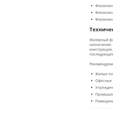
Флизелин 
Флизелин 
Флизелин 
Техниче
Малярный фли
назначения.
конструкции
последующее
Рекомендуем
Жилые по
Офисные 
Учрежден
Промышле
Помещени