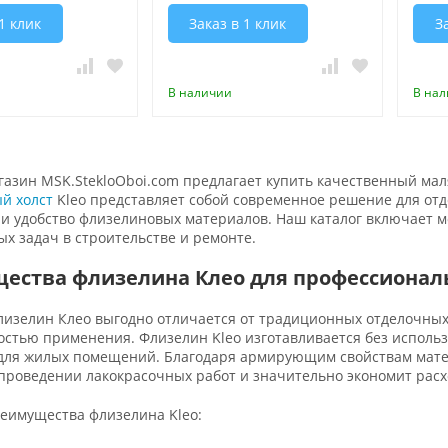
1 клик
Заказ в 1 клик
З
В наличии
В на
азин MSK.StekloOboi.com предлагает купить качественный маля
й холст
Kleo представляет собой современное решение для отд
 и удобство флизелиновых материалов. Наш каталог включает 
х задач в строительстве и ремонте.
ества флизелина Клео для профессионал
изелин Клео выгодно отличается от традиционных отделочных
стью применения. Флизелин Kleo изготавливается без использо
для жилых помещений. Благодаря армирующим свойствам мате
роведении лакокрасочных работ и значительно экономит расхо
еимущества флизелина Kleo: