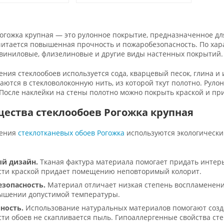
Рогожка крупная — это рулонное покрытие, предназначенное д
итается повышенная прочность и пожаробезопасность. По хара
 виниловые, флизелиновые и другие виды настенных покрытий.
ения стеклообоев используется сода, кварцевый песок, глина и
ются в стекловолоконную нить, из которой ткут полотно. Руло
осле наклейки на стены полотно можно покрыть краской и пр
ества стеклообоев Рогожка крупная
ления
стеклотканевых обоев Рогожка
используются экологически
й дизайн.
Тканая фактура материала помогает придать интер
сти краской придает помещению неповторимый колорит.
зопасность.
Материал отличает низкая степень воспламенени
ышении допустимой температуры.
ность.
Использование натуральных материалов помогают созда
ти обоев не скапливается пыль. Гипоаллергенные свойства ст