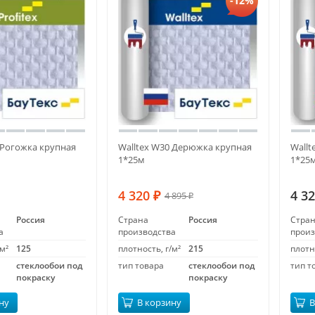
-12%
0 Рогожка крупная
Walltex W30 Дерюжка крупная
Wallt
1*25м
1*25
4 320
4 3
4 895
₽
₽
Россия
Страна
Россия
Стра
а
производства
произ
м²
125
плотность, г/м²
215
плотн
стеклообои под
тип товара
стеклообои под
тип т
покраску
покраску
ну
В корзину
В