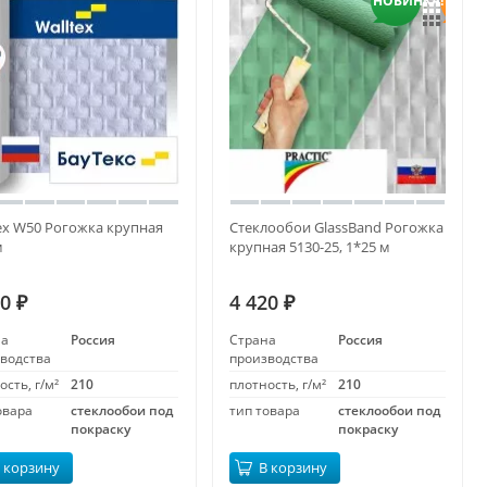
НОВИНКА!
ex W50 Рогожка крупная
Стеклообои GlassBand Рогожка
м
крупная 5130-25, 1*25 м
20
4 420
₽
₽
на
Россия
Страна
Россия
водства
производства
ость, г/м²
210
плотность, г/м²
210
овара
стеклообои под
тип товара
стеклообои под
покраску
покраску
 корзину
В корзину