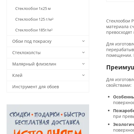
Стеклообои 1х25 м
Стеклообои 125 г/м²
Стеклообои 
материала сч
Стеклообои 185г/м²
превосходят
Обои под покраску
Для изготовл
перерабатыва
Стеклохолсты
помещении. П
Малярный флизелин
Преимущ
Клей
Для изготов
свойствами:
Инструмент для обоев
Особенны
поверхно
Пожаробе
при прев
Экологич
поверхнос