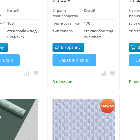
Китай
Страна
Китай
Стра
а
производства
произ
м²
160
плотность, г/м²
170
плотн
стеклообои под
тип товара
стеклообои под
тип т
покраску
покраску
ну
В корзину
В
1 клик
Заказ в 1 клик
З
В наличии
В на
СКИДКА!