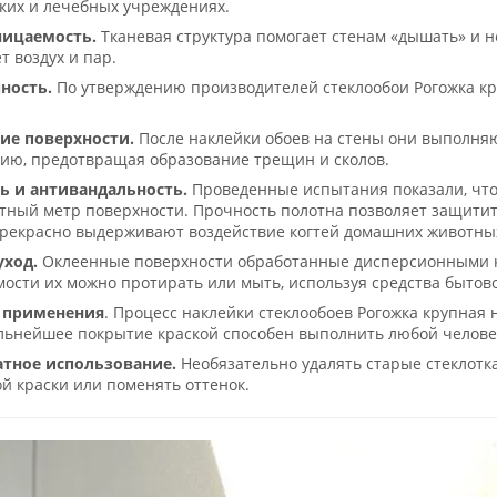
ких и лечебных учреждениях.
ицаемость.
Тканевая структура помогает стенам «дышать» и н
т воздух и пар.
ность.
По утверждению производителей стеклообои Рогожка кр
ие поверхности.
После наклейки обоев на стены они выполня
ию, предотвращая образование трещин и сколов.
ь и антивандальность.
Проведенные испытания показали, что 
тный метр поверхности. Прочность полотна позволяет защитит
прекрасно выдерживают воздействие когтей домашних животны
уход.
Оклеенные поверхности обработанные дисперсионными кр
ости их можно протирать или мыть, используя средства бытов
 применения
. Процесс наклейки стеклообоев Рогожка крупная
льнейшее покрытие краской способен выполнить любой челове
тное использование.
Необязательно удалять старые стеклотк
й краски или поменять оттенок.