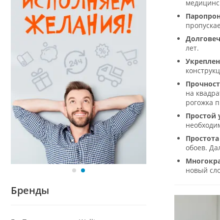
медицинс
Паропрон
пропускае
Долговеч
лет.
Укреплен
конструкц
Прочност
на квадра
рогожка 
Простой 
необходим
Простота
обоев. Да
Многокра
новый сло
Бренды