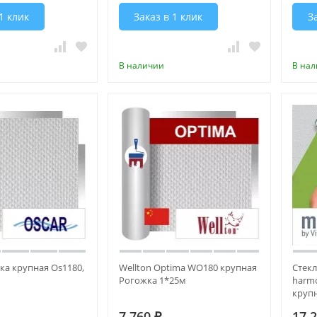
1 клик
Заказ в 1 клик
З
В наличии
В на
ка крупная Os1180,
Wellton Optima WO180 крупная
Стекл
Рогожка 1*25м
harmo
круп
7 760
17 
₽