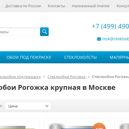
Доставка по России
Контакты
Наложенный платеж
Консул
+7 (499) 490
msk@stekloo
ОБОИ ПОД ПОКРАСКУ
СТЕКЛОХОЛСТЫ
МАЛЯРН
еклообои под покраску
Стеклообои Рогожка
Стеклообои Рогожка
обои Рогожка крупная в Москве
ь:
Цена