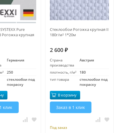
SYSTEXX Pure
Стеклообои Рогожка крупная II
08 Рогожка крупная
180г/м² 1*20м
2 600
₽
Германия
Страна
Австрия
а
производства
м²
250
плотность, г/м²
180
стеклообои под
тип товара
стеклообои под
покраску
покраску
ну
В корзину
1 клик
Заказ в 1 клик
Под заказ