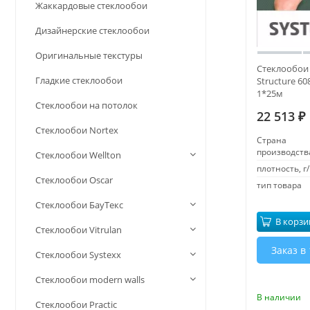
Жаккардовые стеклообои
Дизайнерские стеклообои
Оригинальные текстуры
Стеклообои 
Гладкие стеклообои
Structure 6
1*25м
Стеклообои на потолок
22 513
₽
Стеклообои Nortex
Страна
производств
Стеклообои Wellton
плотность, г/
Стеклообои Oscar
тип товара
Стеклообои БауТекс
В корзи
Стеклообои Vitrulan
Заказ в 
Стеклообои Systexx
Стеклообои modern walls
В наличии
Стеклообои Practic