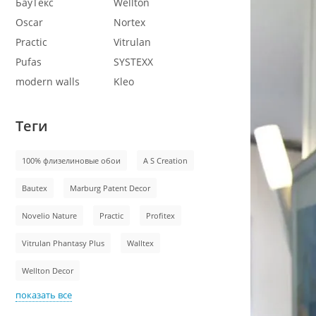
БауТекс
Wellton
Oscar
Nortex
Practic
Vitrulan
Pufas
SYSTEXX
modern walls
Kleo
Теги
100% флизелиновые обои
A S Creation
Bautex
Marburg Patent Decor
Novelio Nature
Practic
Profitex
Vitrulan Phantasy Plus
Walltex
Wellton Decor
показать все