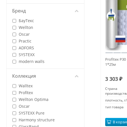
Бренд
БауТекс
Wellton
Oscar
Practic
ADFORS
SYSTEXX
Profitex P3
modern walls
1*25м
Коллекция
3 303
₽
Walltex
Страна
Profitex
производств
Wellton Optima
плотность, г/
Oscar
тип товара
SYSTEXX Pure
Harmony structure
В корзи
GlassBand