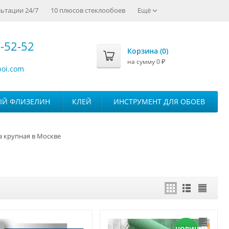
ьтации 24/7
10 плюсов стеклообоев
Ещё
-52-52
Корзина (
0
)
на сумму
0
₽
boi.com
ЫЙ ФЛИЗЕЛИН
КЛЕЙ
ИНСТРУМЕНТ ДЛЯ ОБОЕВ
 крупная в Москве