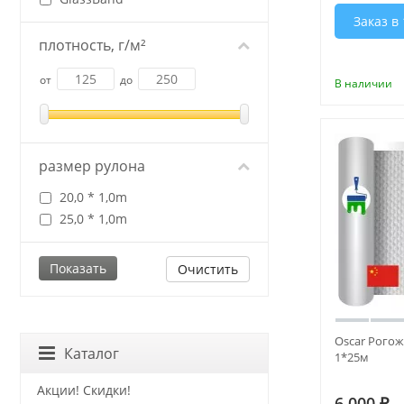
Заказ в 
плотность, г/м²
от
до
В наличии
размер рулона
20,0 * 1,0m
25,0 * 1,0m
Очистить
Oscar Рогож
Каталог
1*25м
Акции! Скидки!
6 000
₽