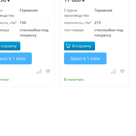
на
Германия
Страна
Германия
водства
производства
ость, г/м²
150
плотность, г/м²
215
овара
стеклообои под
тип товара
стеклообои под
покраску
покраску
 корзину
В корзину
аказ в 1 клик
Заказ в 1 клик
личии
В наличии