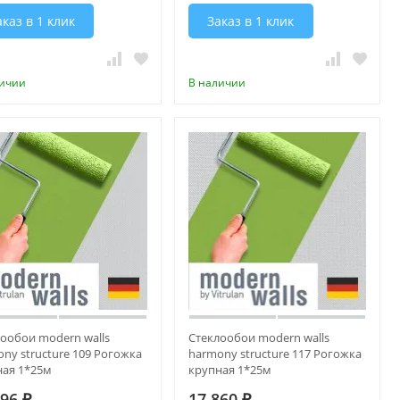
аказ в 1 клик
Заказ в 1 клик
личии
В наличии
ообои modern walls
Стеклообои modern walls
ny structure 109 Рогожка
harmony structure 117 Рогожка
ная 1*25м
крупная 1*25м
296
17 860
₽
₽