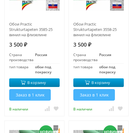
Обои Practic
Обои Practic
Strukturtapeten 3585-25
Strukturtapeten 3558-25
винил на флизелине
винил на флизелине
1,06*25 м
1,06*25 м
3 500
3 500
₽
₽
Страна
Россия
Страна
Россия
производства
производства
тип товара
обои под
тип товара
обои под
покраску
покраску
В корзину
В корзину
Заказ в 1 клик
Заказ в 1 клик
В наличии
В наличии
НОВИНКА!
НОВИНКА!