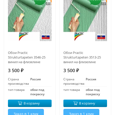
Обои Practic
Обои Practic
Strukturtapeten 3546-25
Strukturtapeten 3513-25
винил на флизелине
винил на флизелине
1,06*25 м
1,06*25 м
3 500
3 500
₽
₽
Страна
Россия
Страна
Россия
производства
производства
тип товара
обои под
тип товара
обои под
покраску
покраску
В корзину
В корзину
Заказ в 1 клик
Заказ в 1 клик