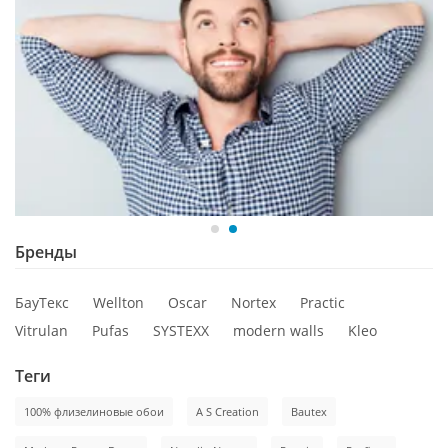
Бренды
БауТекс
Wellton
Oscar
Nortex
Practic
Vitrulan
Pufas
SYSTEXX
modern walls
Kleo
Теги
100% флизелиновые обои
A S Creation
Bautex