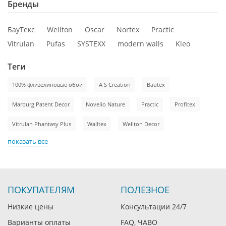
Бренды
БауТекс
Wellton
Oscar
Nortex
Practic
Vitrulan
Pufas
SYSTEXX
modern walls
Kleo
Теги
100% флизелиновые обои
A S Creation
Bautex
Marburg Patent Decor
Novelio Nature
Practic
Profitex
Vitrulan Phantasy Plus
Walltex
Wellton Decor
показать все
ПОКУПАТЕЛЯМ
ПОЛЕЗНОЕ
Низкие цены
Консультации 24/7
Варианты оплаты
FAQ, ЧАВО