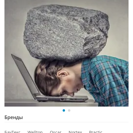
Бренды
БауТекс
Wellton
Oscar
Nortex
Practic