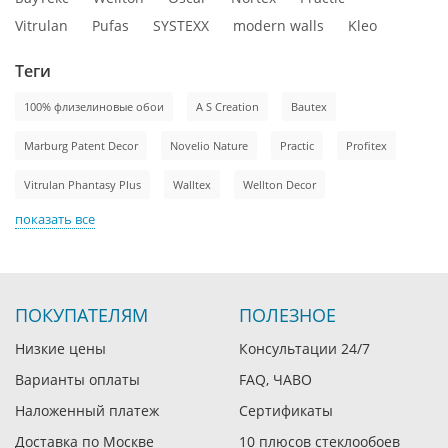
Vitrulan
Pufas
SYSTEXX
modern walls
Kleo
Теги
100% флизелиновые обои
A S Creation
Bautex
Marburg Patent Decor
Novelio Nature
Practic
Profitex
Vitrulan Phantasy Plus
Walltex
Wellton Decor
показать все
ПОКУПАТЕЛЯМ
ПОЛЕЗНОЕ
Низкие цены
Консультации 24/7
Варианты оплаты
FAQ, ЧАВО
Наложенный платеж
Сертификаты
Доставка по Москве
10 плюсов стеклообоев