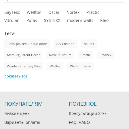
БауТекс
Wellton
Oscar
Nortex
Practic
Vitrulan
Pufas
SYSTEXX
modern walls
Kleo
Теги
100% флизелиновые обои
A S Creation
Bautex
Marburg Patent Decor
Novelio Nature
Practic
Profitex
Vitrulan Phantasy Plus
Walltex
Wellton Decor
показать все
ПОКУПАТЕЛЯМ
ПОЛЕЗНОЕ
Низкие цены
Консультации 24/7
Варианты оплаты
FAQ, ЧАВО