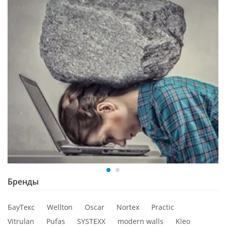
Бренды
БауТекс
Wellton
Oscar
Nortex
Practic
Vitrulan
Pufas
SYSTEXX
modern walls
Kleo