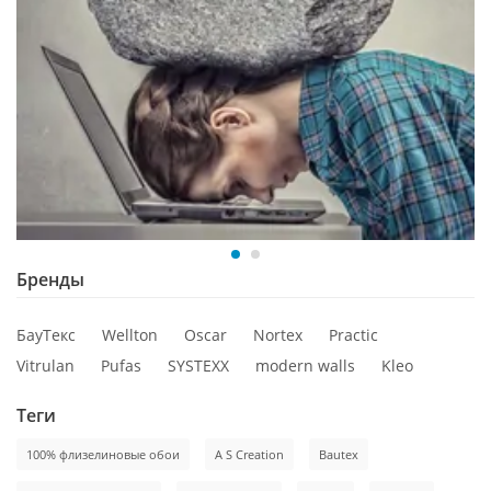
Бренды
БауТекс
Wellton
Oscar
Nortex
Practic
Vitrulan
Pufas
SYSTEXX
modern walls
Kleo
Теги
100% флизелиновые обои
A S Creation
Bautex