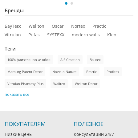
Бренды
БауТекс
Wellton
Oscar
Nortex
Practic
Vitrulan
Pufas
SYSTEXX
modern walls
Kleo
Теги
100% флизелиновые обои
A S Creation
Bautex
Marburg Patent Decor
Novelio Nature
Practic
Profitex
Vitrulan Phantasy Plus
Walltex
Wellton Decor
показать все
ПОКУПАТЕЛЯМ
ПОЛЕЗНОЕ
Низкие цены
Консультации 24/7