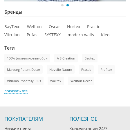
Бренды
БауТекс
Wellton
Oscar
Nortex
Practic
Vitrulan
Pufas
SYSTEXX
modern walls
Kleo
Теги
100% флизелиновые обои
A S Creation
Bautex
Marburg Patent Decor
Novelio Nature
Practic
Profitex
Vitrulan Phantasy Plus
Walltex
Wellton Decor
показать все
ПОКУПАТЕЛЯМ
ПОЛЕЗНОЕ
Низкие цены
Консультации 24/7