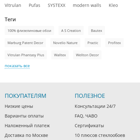
Vitrulan
Pufas
SYSTEXX
modern walls
Kleo
Теги
100% флизелиновые обои
A S Creation
Bautex
Marburg Patent Decor
Novelio Nature
Practic
Profitex
Vitrulan Phantasy Plus
Walltex
Wellton Decor
показать все
ПОКУПАТЕЛЯМ
ПОЛЕЗНОЕ
Низкие цены
Консультации 24/7
Варианты оплаты
FAQ, ЧАВО
Наложенный платеж
Сертификаты
Доставка по Москве
10 плюсов стеклообоев