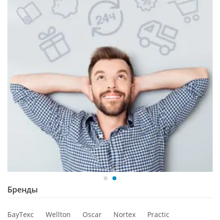
Бренды
БауТекс
Wellton
Oscar
Nortex
Practic