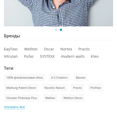
Бренды
БауТекс
Wellton
Oscar
Nortex
Practic
Vitrulan
Pufas
SYSTEXX
modern walls
Kleo
Теги
100% флизелиновые обои
A S Creation
Bautex
Marburg Patent Decor
Novelio Nature
Practic
Profitex
Vitrulan Phantasy Plus
Walltex
Wellton Decor
показать все