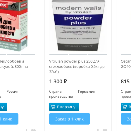
стеклообоев и
Vitrulan powder plus 250 для
Oscar
 сухой, 300г на
стеклообоев (коробка 0,5кг до
GO400
32м²)
1 300
815
₽
Россия
Страна
Германия
Стра
а
производства
произ
ну
В корзину
В
1 клик
Заказ в 1 клик
За