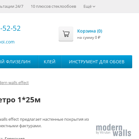
ьтации 24/7
10 плюсов стеклообоев
Ещё
-52-52
Корзина (
0
)
на сумму
0
₽
boi.com
ЫЙ ФЛИЗЕЛИН
КЛЕЙ
ИНСТРУМЕНТ ДЛЯ ОБОЕВ
rn walls effect
Ретро 1*25м
alls effect предлагает настенные покрытия из
ффектными фактурами.
ва
Германия