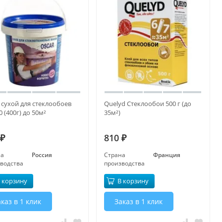
 сухой для стеклообоев
Quelyd Стеклообои 500 г (до
 (400г) до 50м²
35м²)
810
₽
₽
на
Россия
Страна
Франция
водства
производства
 корзину
В корзину
каз в 1 клик
Заказ в 1 клик