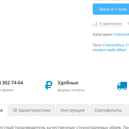
Заказ в 1 клик
К сравнению
Категории:
Стеклооб
Теги:
Стеклообои
,
С
modern walls effect
) 302-74-64
Удобные
е время
формы оплаты
ие
Характеристики
Инструкция
Сертификаты
звестный производитель качественные стеклотканевых обоев. П