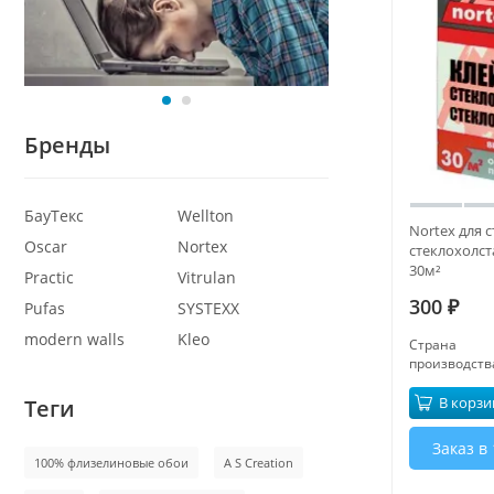
Бренды
БауТекс
Wellton
Nortex для 
Oscar
Nortex
стеклохолста
30м²
Practic
Vitrulan
300
Pufas
SYSTEXX
₽
modern walls
Kleo
Страна
производств
В корзи
Теги
Заказ в 
100% флизелиновые обои
A S Creation