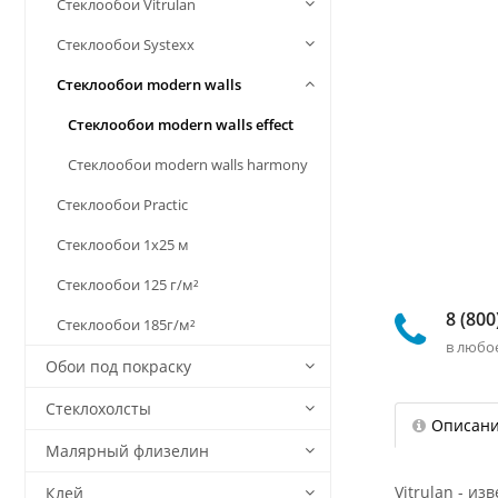
Стеклообои Vitrulan
Стеклообои Systexx
Стеклообои modern walls
Стеклообои modern walls effect
Стеклообои modern walls harmony
Стеклообои Practic
Стеклообои 1х25 м
Стеклообои 125 г/м²
8 (800
Стеклообои 185г/м²
в любо
Обои под покраску
Стеклохолсты
Описан
Малярный флизелин
Vitrulan - и
Клей