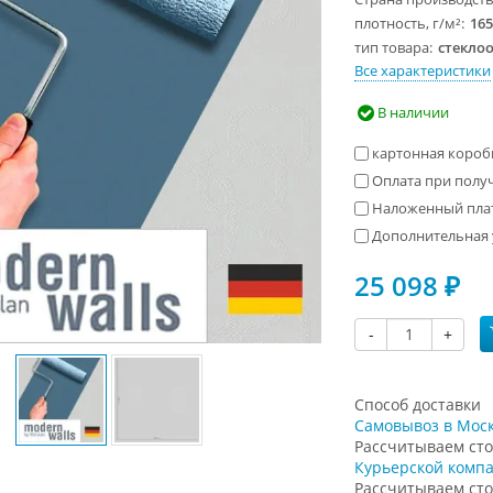
плотность, г/м²
16
тип товара
стекло
Все характеристики
В наличии
картонная коробк
Оплата при получ
Наложенный плате
Дополнительная 
25 098
₽
-
+
Способ доставки
Самовывоз в Моск
Рассчитываем сто
Курьерской комп
Рассчитываем сто