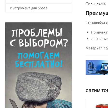
Финляндии.
Инструмент для обоев
Преимуще
Стеклообои х
Привлека
Легкостью
Материал под
С ЭТИМ Т