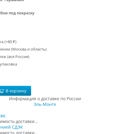
5
обои под покраску
а (+
80
)
₽
ении (Москва и область)
ж (вся Россия)
упаковка
В корзину
Информация о доставке по России
Эль-Монте
ве.
имость доставки...
анией СДЭК
имость доставки...