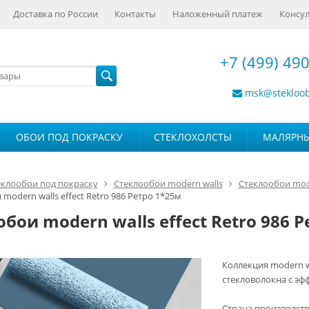
Доставка по России
Контакты
Наложенный платеж
Консул
+7 (499) 490
msk@stekloo
ОБОИ ПОД ПОКРАСКУ
СТЕКЛОХОЛСТЫ
МАЛЯРН
еклообои под покраску
Стеклообои modern walls
Стеклообои mode
modern walls effect Retro 986 Ретро 1*25м
бои modern walls effect Retro 986 
Коллекция modern w
стекловолокна с э
Страна производст