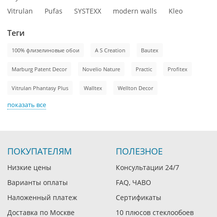
Vitrulan
Pufas
SYSTEXX
modern walls
Kleo
Теги
100% флизелиновые обои
A S Creation
Bautex
Marburg Patent Decor
Novelio Nature
Practic
Profitex
Vitrulan Phantasy Plus
Walltex
Wellton Decor
показать все
ПОКУПАТЕЛЯМ
ПОЛЕЗНОЕ
Низкие цены
Консультации 24/7
Варианты оплаты
FAQ, ЧАВО
Наложенный платеж
Сертификаты
Доставка по Москве
10 плюсов стеклообоев