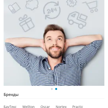
Бренды
БауТекс
Wellton
Oscar
Nortex
Practic