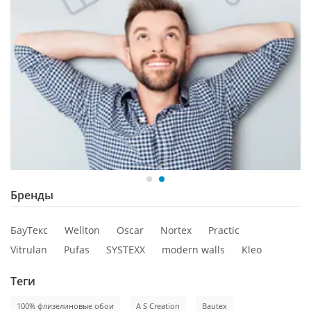
Бренды
БауТекс
Wellton
Oscar
Nortex
Practic
Vitrulan
Pufas
SYSTEXX
modern walls
Kleo
Теги
100% флизелиновые обои
A S Creation
Bautex