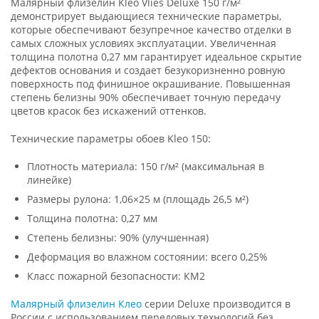
Малярный флизелин Kleo Vlies Deluxe 150 г/м²
демонстрирует выдающиеся технические параметры,
которые обеспечивают безупречное качество отделки в
самых сложных условиях эксплуатации. Увеличенная
толщина полотна 0,27 мм гарантирует идеальное скрытие
дефектов основания и создает безукоризненно ровную
поверхность под финишное окрашивание. Повышенная
степень белизны 90% обеспечивает точную передачу
цветов красок без искажений оттенков.
Технические параметры обоев Kleo 150:
Плотность материала: 150 г/м² (максимальная в
линейке)
Размеры рулона: 1,06×25 м (площадь 26,5 м²)
Толщина полотна: 0,27 мм
Степень белизны: 90% (улучшенная)
Деформация во влажном состоянии: всего 0,25%
Класс пожарной безопасности: КМ2
Малярный флизелин Клео
серии Deluxe производится в
России с использованием передовых технологий без