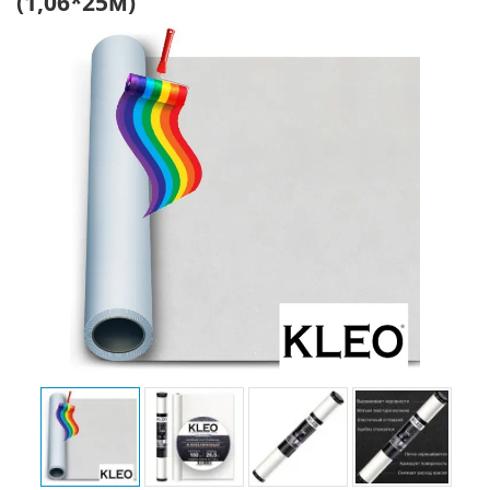
(1,06*25м)